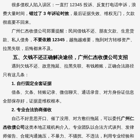
很多债权人陷入误区：一直打 12345 投诉、反复打电话申诉，浪
费大量时间，
错过了 3 年诉讼时效
，最后证据失效、维权无门，欠款
彻底要不回来。
广州仁杰收债公司郑重提醒：民间借钱不还、朋友欠款、生意货
款、私人债务，
不要依赖 12345
，越拖越难要，拖到对方转移资产、
拉黑失联，后悔都来不及。
五、欠钱不还正确解决途径，广州仁杰收债公司支招
遇到欠钱不还、故意拖延、拉黑失联、有钱赖账，正确合法路径
只有这几条：
1. 自行固定全套证据
借条、欠条、转账记录、微信聊天、通话录音、对方身份证信息
全部保存好，证据是维权根本。
2. 专业合法协商催收
自己不好意思开口、催了没用、对方敷衍拖延，可以委托
广州仁
杰收债公司
这类本地正规机构介入。专业团队以合法方式谈判、发律
师催告、合规沟通施压，不暴力、不骚扰、不违法，利用专业经验和