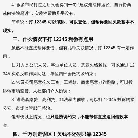
4. 很多市民打过之后只会得到一句 “建议走法律途径、自行协商
或向法院起诉”，实质性帮助几乎没有。
简单说：
打 12345 可以倾诉、可以登记，但帮你要回欠款基本不
现实。
三、什么情况下打 12345 稍微有点用
虽然不能直接帮你要债，但有几种关联情况，打 12345 有一定作
用：
1. 对方是公职人员、事业单位人员，恶意欠钱赖账，可以通过 12
345 实名反映作风问题，单位内部会做约谈约束；
2. 涉及公司恶意拖欠工资、工程款、商家恶意欺诈跑路，可以投
诉转市场监管、人社部门介入协调；
3. 遭遇套路贷、高利贷、非法暴力催收，可以打 12345 投诉转接
公安、市场监管部门整治。
但即便以上情况，也
只是协调约束，不能帮你直接追回借款本
金
。
四、千万别走误区！欠钱不还别只靠 12345