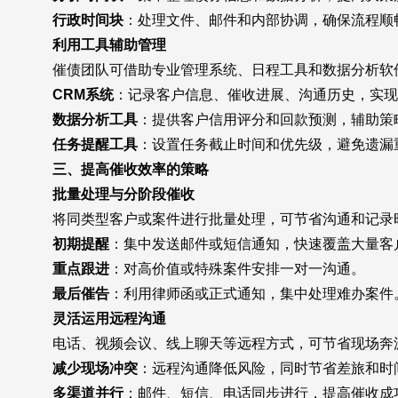
行政时间块
：处理文件、邮件和内部协调，确保流程顺
利用工具辅助管理
催债团队可借助专业管理系统、日程工具和数据分析软
CRM系统
：记录客户信息、催收进展、沟通历史，实现
数据分析工具
：提供客户信用评分和回款预测，辅助策
任务提醒工具
：设置任务截止时间和优先级，避免遗漏
三、提高催收效率的策略
批量处理与分阶段催收
将同类型客户或案件进行批量处理，可节省沟通和记录时
初期提醒
：集中发送邮件或短信通知，快速覆盖大量客
重点跟进
：对高价值或特殊案件安排一对一沟通。
最后催告
：利用律师函或正式通知，集中处理难办案件
灵活运用远程沟通
电话、视频会议、线上聊天等远程方式，可节省现场奔
减少现场冲突
：远程沟通降低风险，同时节省差旅和时
多渠道并行
：邮件、短信、电话同步进行，提高催收成