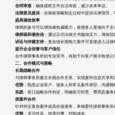
合同审查
：确保债权文件合法有效，减少未来争议。
法律意见提供
：在催收策略制定过程中提供法律指导，
提高催收效率
律师的参与可以增加催收威慑力，使债务人更倾向于主
律师函和催告信
：通过正式法律文书施加压力，增加回
诉讼与仲裁支持
：复杂或长期拖欠案件可直接进入法律
提升企业信誉与客户信任
合作律师事务所的专业背书，有助于向客户展示收债公司
二、合作模式与策略
长期战略合作
与律师事务所建立长期合作关系，实现案件信息共享和
优势
：熟悉企业客户、债务人和常见案件类型，沟通顺
实践
：签订战略合作协议，明确双方职责、费用及服务
按案件合作
针对特定复杂案件或高价值债务，单独委托律师事务所
优势
：灵活性高，按需付费，控制成本。