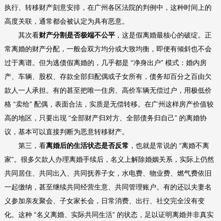
执行、转移财产刻意安排，在广州各区法院的判例中，这种时间上的
高度关联，通常都会被认定为具有恶意。
其次看
财产分割是否极端不公平
，这是假离婚最核心的破绽。正
常离婚的财产分配，一般会双方均分或大致均衡，即便有倾斜也不会
过于离谱。但为逃债假离婚的，几乎都是 “净身出户” 模式：婚内房
产、车辆、股权、存款全部归配偶或子女所有，债务却百分之百由欠
款人一人承担。有的甚至把唯一住房、高价车辆无偿过户，用极低价
格 “卖给” 配偶，表面合法，实质是无偿转移。在广州这样房产价值较
高的地区，只要出现 “全部财产归对方、全部债务归自己” 的离婚协
议，基本可以直接判断为恶意转移财产。
第三，看
离婚后的生活状态是否反常
，也就是常说的 “离婚不离
家”。很多欠款人办理离婚手续后，名义上解除婚姻关系，实际上仍然
共同居住、共同出入、共同抚养子女，水电费、物业费、燃气费依旧
一起缴纳，甚至继续共同经营生意、共同管理账户。有的还以夫妻名
义参加亲友聚会、子女家长会，日常消费、出行、社交完全没有变
化。这种 “名义离婚、实际共同生活” 的状态，足以证明离婚并非真实