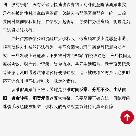
利，没有争吵、没有诉讼，快速协议办结；对外刻意隐瞒离婚事实，
只有在被追债时才拿出离婚证；欠款人与配偶互相配合，统一口径，
共同对抗催收和执行；在债权人起诉后，才匆忙办理离婚，明显是为
了逃避法院执行。
广州仁杰收债公司提醒广大债权人：假离婚本质上是恶意串通、
损害债权人利益的违法行为，并不会因为办理了离婚登记就合法有
效。一旦发现上述迹象，不要被对方 “没钱” 的说辞迷惑，应尽快固定
离婚协议、财产过户记录、资金流水、共同生活照片、录音聊天记录
等证据，及时通过法律途径行使撤销权，追回被转移的财产，必要时
还可追究其拒不执行判决、裁定的责任。
识破假离婚并不难，关键是抓准
时间反常、分配不公、生活依
旧、资金转移、消费矛盾
这五大特征。只要掌握正确方法，再隐蔽的
逃债手段也能被拆穿，债权人的合法权益就能得到真正保障。