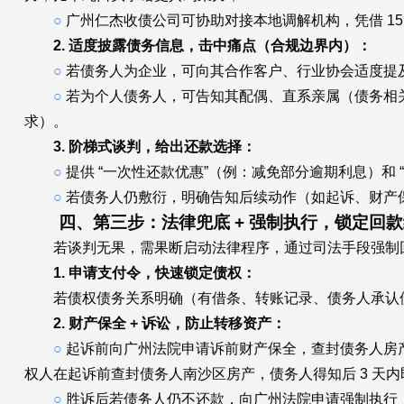
○
广州仁杰收债公司可协助对接本地调解机构，凭借 15
2. 适度披露债务信息，击中痛点（合规边界内）：
○
若债务人为企业，可向其合作客户、行业协会适度提
○
若为个人债务人，可告知其配偶、直系亲属（债务相关第三
求）。
3. 阶梯式谈判，给出还款选择：
○
提供 “一次性还款优惠”（例：减免部分逾期利息）和
○
若债务人仍敷衍，明确告知后续动作（如起诉、财产
四、第三步：法律兜底 + 强制执行，锁定回款结
若谈判无果，需果断启动法律程序，通过司法手段强制
1. 申请支付令，快速锁定债权：
若债权债务关系明确（有借条、转账记录、债务人承认债务
2. 财产保全 + 诉讼，防止转移资产：
○
起诉前向广州法院申请诉前财产保全，查封债务人房产
权人在起诉前查封债务人南沙区房产，债务人得知后 3 天内即
○
胜诉后若债务人仍不还款，向广州法院申请强制执行