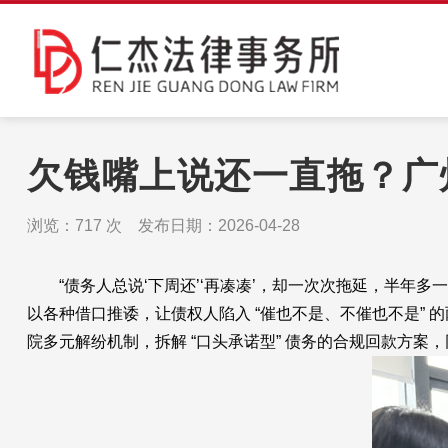
欠钱嘴上说还一直拖？广
浏览：
717
次 发布日期：2026-04-28
“债务人总说‘下周还’‘再凑凑’，却一次次拖延，半年多一
以各种借口推诿，让债权人陷入 “催也不是、不催也不是” 
院多元解纷机制，拆解 “口头承诺型” 债务的合规回款方