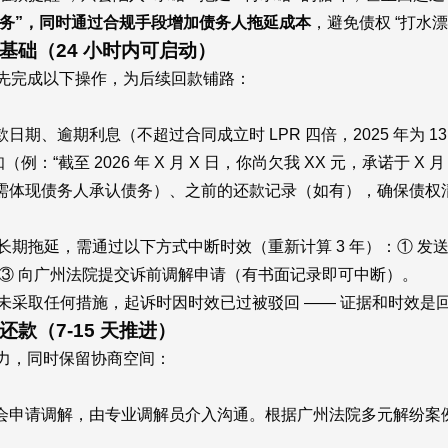
律义务”，同时通过合规手段增加债务人拖延成本
，避免债权 “打水漂
础（24 小时内可启动）
需先完成以下操作，为后续回款铺路：
、逾期利息（不超过合同成立时 LPR 四倍，2025 年为 1
：“截至 2026 年 X 月 X 日，你尚欠我 XX 元，承诺于 
需体现债务人承认债务）、之前的还款记录（如有），确保债权
拖延，需通过以下方式中断时效（重新计算 3 年）：① 发送 
；③ 向广州法院提交诉前调解申请（有书面记录即可中断）。
采取任何措施，起诉时因时效已过被驳回 —— 证据和时效是回款
款（7-15 天推进）
力，同时保留协商空间：
会申请调解，由专业调解员介入沟通。根据广州法院多元解纷案