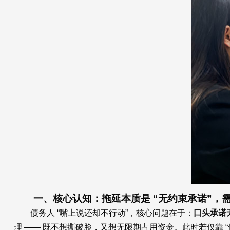
一、核心认知：拖延本质是 “无约束承诺”，
债务人 “嘴上说还却不行动”，核心问题在于：
口头承诺
理 —— 既不想撕破脸，又想无限期占用资金。此时若仅靠 “催款