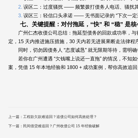
2.
误区二：过度骚扰 —— 频繁拨打债务人电话、骚
3.
误区三：轻信口头承诺 —— 无书面记录的 “下次一
七、关键提醒：对付拖延，“快” 和 “稳” 是核
广州仁杰收债公司总结：拖延型债务的回款成功率，与行动
定，15 天内推进施压措施，30 天内若无进展果断走法律程
同时，切勿因债务人 “态度诚恳” 就无限期等待，需明
若你在广州遭遇 “欠钱嘴上说还一直拖” 的情况，不知
案，凭借 15 年本地经验和 1800 + 成功案例，帮你高效
上一篇：工程款欠款难追回？追债公司如何高效处理？
下一篇：民间借贷难追回？广州收债公司 15 年经验破解