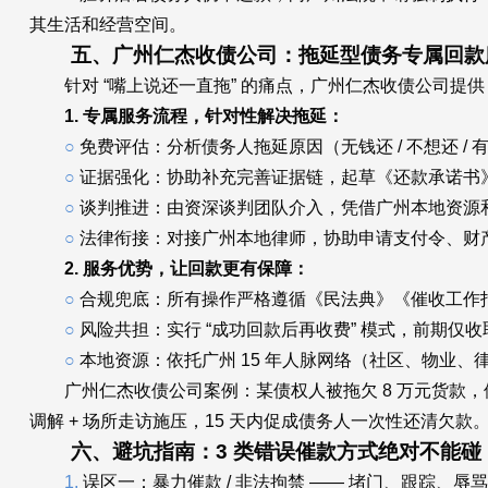
其生活和经营空间。
五、广州仁杰收债公司：拖延型债务专属回款服务
针对 “嘴上说还一直拖” 的痛点，广州仁杰收债公司提供 “证
1. 专属服务流程，针对性解决拖延：
○
免费评估：分析债务人拖延原因（无钱还 / 不想还 /
○
证据强化：协助补充完善证据链，起草《还款承诺书
○
谈判推进：由资深谈判团队介入，凭借广州本地资源和
○
法律衔接：对接广州本地律师，协助申请支付令、财
2. 服务优势，让回款更有保障：
○
合规兜底：所有操作严格遵循《民法典》《催收工作
○
风险共担：实行 “成功回款后再收费” 模式，前期仅
○
本地资源：依托广州 15 年人脉网络（社区、物业
广州仁杰收债公司案例：某债权人被拖欠 8 万元货款，
调解 + 场所走访施压，15 天内促成债务人一次性还清欠款
六、避坑指南：3 类错误催款方式绝对不能碰
1.
误区一：暴力催款 / 非法拘禁 —— 堵门、跟踪