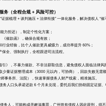
（全程合规 + 风险可控）
据梳理 + 谈判施压 + 法律衔接” 一体化服务，解决债权人 “
 有能力拒还），制定个性化方案；
》《催款函》，确保合规有效；
行业经验，比个人催款更具威慑力，成功率提升 60%；
产保全、强制执行，全程跟进司法流程。
指引》，不暴力催款、不非法获取信息，避免债权人面临法律风
收取少量证据整理成本（3000 元以内，可协商），回款失败无需
、律师事务所、法院），快速掌握债务人财产线索，精准施压。
债务人口头承诺还款 6 个月未兑现，委托后我们协助固定证据
。
、辱骂债务人，可能构成寻衅滋事罪，广州曾有债权人因此获刑，得