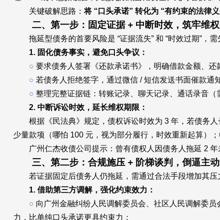
关键破解思路：
将 “口头承诺” 转化为 “有约束的法
二、第一步：固定证据 + 中断时效，筑牢维权基
拖延型债务的首要风险是 “证据流失” 和 “时效过期”，
1. 固化债务事实，避免口头争议：
○
要求债务人签署《还款承诺书》，明确借款金额、还款日期
○
若债务人拒绝签字，通过微信 / 短信发送书面催款通知（例
○
整理完整证据链：转账记录、聊天记录、通话录音（
2. 中断诉讼时效，延长维权期限：
根据《民法典》规定，债权诉讼时效为 3 年，若债务人长期
少量款项（哪怕 100 元，视为部分履行，时效重新起算）
广州仁杰收债公司提示：曾有债权人因债务人拖延 2 年未
三、第二步：合规施压 + 阶梯谈判，倒逼主动还
若证据固定后债务人仍拖延，需通过合法手段增加其压
1. 借助第三方调解，强化约束效力：
○
向广州金融纠纷人民调解委员会、社区人民调解委员
力，比单纯口头承诺更具约束力；