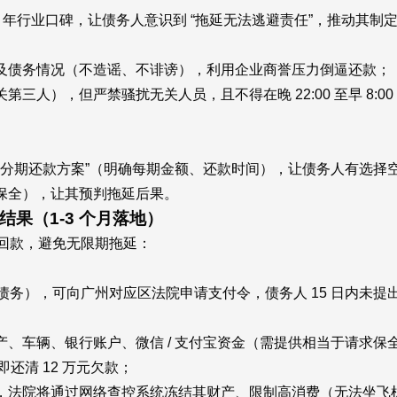
 年行业口碑，让债务人意识到 “拖延无法逃避责任”，推动其制
及债务情况（不造谣、不诽谤），利用企业商誉压力倒逼还款；
人），但严禁骚扰无关人员，且不得在晚 22:00 至早 8:0
 “分期还款方案”（明确每期金额、还款时间），让债务人有选
保全），让其预判拖延后果。
果（1-3 个月落地）
回款，避免无限期拖延：
），可向广州对应区法院申请支付令，债务人 15 日内未提
、车辆、银行账户、微信 / 支付宝资金（需提供相当于请求
还清 12 万元欠款；
，法院将通过网络查控系统冻结其财产、限制高消费（无法坐飞