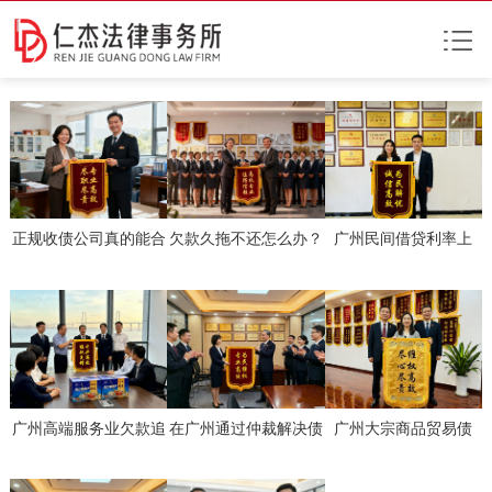
正规收债公司真的能合
欠款久拖不还怎么办？
广州民间借贷利率上
法又高效解决债务问题
正规催债公司真的靠谱
限，司法保护到底如何
吗？
吗
应用？
广州高端服务业欠款追
在广州通过仲裁解决债
广州大宗商品贸易债
讨，专业人士如何合法
务纠纷，国内外企业真
务，快速处理真的有捷
高效应对？
的更高效吗？
径吗？