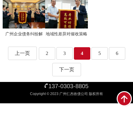
广州企业债务纠纷解
地域性差异对催收策略
决，司法资源和效率真
有多大影响？专业分析
的够快吗？
指南
上一页
2
3
4
5
6
下一页
137-0303-8805
Copyright © 2023 广州仁杰收债公司 版权所有
友情链接：
清远收债公司
东莞收债公司
佛山收债公司
江门收债公司
珠海收债公
司
中山收债公司